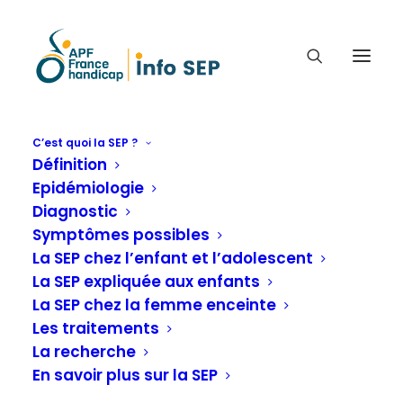
C’est quoi la SEP ?
ÉVÈNEMENTS
Définition
Epidémiologie
Journée mondiale de
Diagnostic
Symptômes possibles
la Sclérose en
La SEP chez l’enfant et l’adolescent
plaques.
La SEP expliquée aux enfants
La SEP chez la femme enceinte
Les traitements
Accueil
Journée mondiale de la Sclérose en plaques.
La recherche
En savoir plus sur la SEP