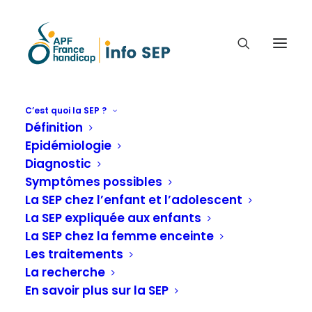
C’est quoi la SEP ?
Définition
ACTIVER DES RÉCEPTEURS
Epidémiologie
LYMPHOCYTAIRES POUR
Diagnostic
ATTÉNUER LA MALADIE.
Symptômes possibles
La SEP chez l’enfant et l’adolescent
Infos sur la recherche
La SEP expliquée aux enfants
La SEP chez la femme enceinte
Les traitements
Accueil
C'est quoi la SEP ?
La recherche
La recherche
Infos sur la recherche
En savoir plus sur la SEP
Activer des récepteurs lymphocytaires pour