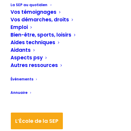
atténuer la maladie.
La SEP au quotidien
Vos témoignages
Vos démarches, droits
En décrivant la façon dont certains
Emploi
globules blancs modulent les
Bien-être, sports, loisirs
mécanismes auto-immuns associés à la
Aides techniques
sclérose en plaques, des chercheurs
Aidants
Aspects psy
ouvrent de nouvelles perspectives
Autres ressources
thérapeutiques.
(…) Dans la sclérose en plaques (SEP)
Évènements
par exemple, les lymphocytes T dits
Annuaire
effecteurs (Teff) s’attaquent à la gaine
de myélinemyélineSubstance
protectrice qui entoure les fibres
L’École de la SEP
nerveuses. des cellules nerveuses.