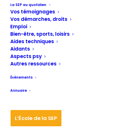
La SEP au quotidien
Comment j’ai fait face après le diagnostic (2
Vos témoignages
années avec la SEP), Angélique témoigne
Vos démarches, droits
Emploi
– Vous pouvez retrouver
ce
Bien-être, sports, loisirs
questionnaire témoignage ICI
et y
Aides techniques
Aidants
répondre si vous le souhaitez.
Aspects psy
Autres ressources
Évènements
Annuaire
Je m’appelle (prénom fictif) Angélique
L’École de la SEP
et je suis une femme de 24 ans.