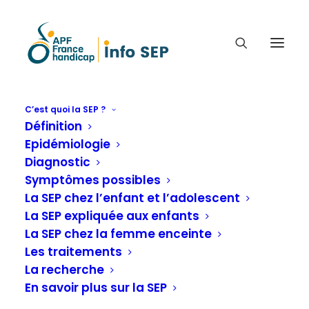
C’est quoi la SEP ?
Définition
COMMENT J'AI FAIT FACE
Epidémiologie
APRÈS LE DIAGNOSTIC (2
Diagnostic
ANNÉES AVEC LA SEP),
Symptômes possibles
ANGÉLIQUE TÉMOIGNE
La SEP chez l’enfant et l’adolescent
La SEP expliquée aux enfants
La SEP chez la femme enceinte
Face au diagnostic
Les traitements
La recherche
En savoir plus sur la SEP
Accueil
Vos témoignages
Vous nous dites
Face au diagnostic