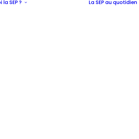
i la SEP ?
La SEP au quotidien
Définition
Epidémiologie
Diagnostic
Symptômes
possibles
La SEP chez
l’enfant et
l’adolescent
La SEP expliquée
aux enfants
La SEP chez la
femme enceinte
Les traitements
La recherche
En savoir plus sur
la SEP