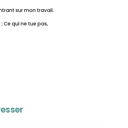
trant sur mon travail.
?
: Ce qui ne tue pas,
resser