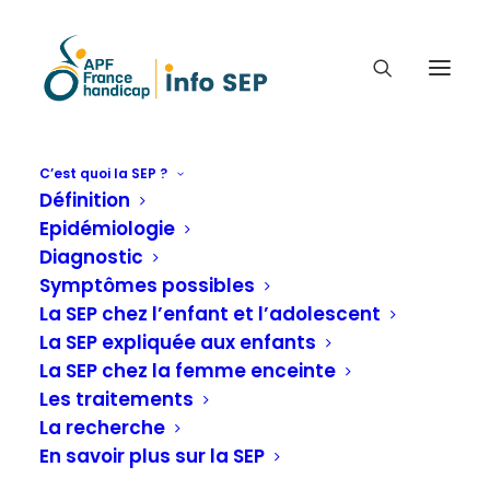
C’est quoi la SEP ?
Définition
RECHERCHE : MIEUX
Epidémiologie
COMPRENDRE LES PHASES
Diagnostic
PRÉCOCES DE LA SCLÉROSE
Symptômes possibles
EN PLAQUES. (VIDÉO).
La SEP chez l’enfant et l’adolescent
La SEP expliquée aux enfants
La SEP chez la femme enceinte
Infos sur la recherche
Les traitements
La recherche
En savoir plus sur la SEP
Accueil
C'est quoi la SEP ?
La recherche
Infos sur la recherche