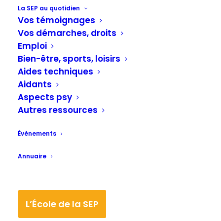
La SEP au quotidien
Recherche : Mieux comprendre les phases
Vos témoignages
précoces de la sclérose en plaques. (Vidéo).
Vos démarches, droits
Emploi
Mieux comprendre les phases précoces
Bien-être, sports, loisirs
de la sclérose en plaques : c’est la
Aides techniques
Aidants
problématique à laquelle souhaite
Aspects psy
répondre le Dr Benedetta Bodini.
Autres ressources
Vidéo : mise en ligne sur
Youtube
le 21
Évènements
novembre 2016 :
Annuaire
L’École de la SEP