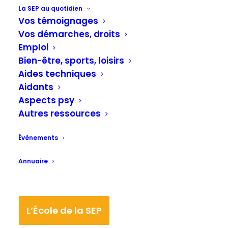
Accueil
La SEP au quotidien
La SEP au quotidien
Rééducation, kiné, sport
Vos témoignages
Rééducation fonctionnelle des équilibres chez
Vos démarches, droits
les patients atteints de sclérose en plaques
Emploi
Bien-être, sports, loisirs
Aides techniques
Orienter la rééducation vers les exercices
Aidants
les plus pertinents
Aspects psy
Autres ressources
«
Cette fiche permet de guider la
rééducation fonctionnelle des équilibres.
Évènements
Les moindres progrès du patient sont
Annuaire
détectés et enregistrés.
Il s’agit ici d’un programme
L’École de la SEP
d’apprentissage dont les performances