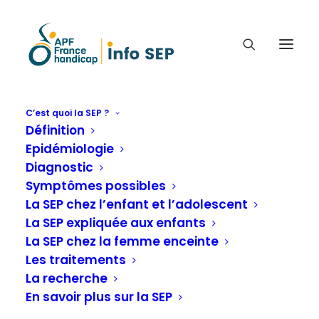
C’est quoi la SEP ?
Définition
RÉÉDUCATION
Epidémiologie
FONCTIONNELLE DES
Diagnostic
ÉQUILIBRES CHEZ LES
Symptômes possibles
PATIENTS ATTEINTS DE
La SEP chez l’enfant et l’adolescent
La SEP expliquée aux enfants
SCLÉROSE EN PLAQUES
La SEP chez la femme enceinte
Les traitements
Rééducation, kiné, sport
La recherche
En savoir plus sur la SEP