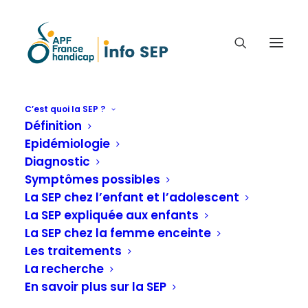
C’est quoi la SEP ?
Définition
SEP ET PROCHES. SAMEDI 17
Epidémiologie
SEPTEMBRE 2022. VILLERS-
Diagnostic
LES-NANCY.
Symptômes possibles
La SEP chez l’enfant et l’adolescent
Agenda 2022
La SEP expliquée aux enfants
La SEP chez la femme enceinte
Les traitements
Accueil
Agenda
Agenda 2022
La recherche
SEP et Proches. Samedi 17 septembre 2022.
En savoir plus sur la SEP
Villers-les-Nancy.