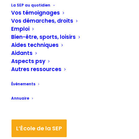
La SEP au quotidien
Vos témoignages
SEP et Proches organisé par Novartis.
Vos démarches, droits
Retrouvez-nous le samedi 17 septembre
Emploi
2022 au domaine de l’Asnée à Villers-les-
Bien-être, sports, loisirs
Nancy.
Aides techniques
Aidants
– Source :
www.facebook.com/Lorsep
.
Aspects psy
Autres ressources
– Site éditeur :
www.lorsep.fr
.
Évènements
Annuaire
L’École de la SEP