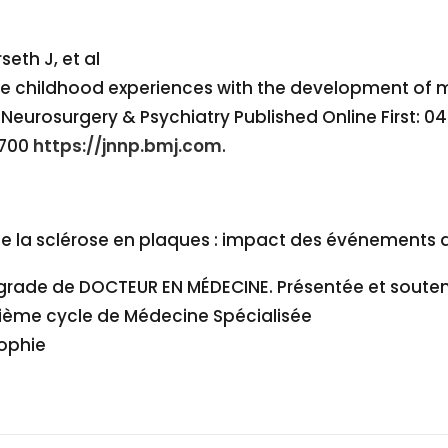
seth J, et al
e childhood experiences with the development of mu
Neurosurgery & Psychiatry Published Online First: 04 
8700
https://jnnp.bmj.com
.
e la sclérose en plaques : impact
des événements de
e grade de DOCTEUR EN MÉDECINE. Présentée et sout
sième cycle de Médecine Spécialisée
Sophie