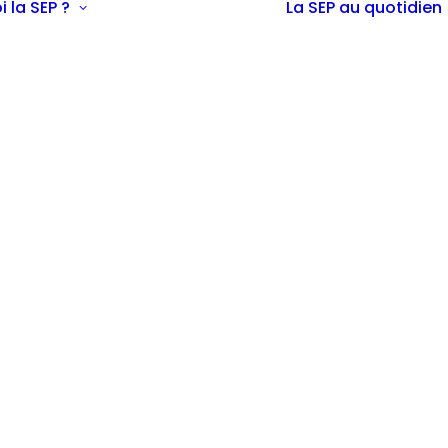
i la SEP ?
La SEP au quotidien
Définition
Epidémiologie
Diagnostic
Symptômes
possibles
La SEP chez
l’enfant et
l’adolescent
La SEP expliquée
aux enfants
La SEP chez la
femme enceinte
Les traitements
La recherche
En savoir plus sur
la SEP