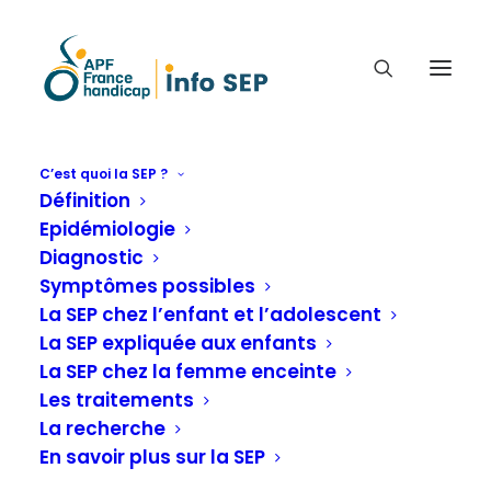
C’est quoi la SEP ?
Définition
UTILISATION COMBINÉE DE
Epidémiologie
MARQUEURS
Diagnostic
RADIOLOGIQUES ET
Symptômes possibles
SANGUINS.
La SEP chez l’enfant et l’adolescent
La SEP expliquée aux enfants
La SEP chez la femme enceinte
Infos sur la recherche
Les traitements
La recherche
En savoir plus sur la SEP
Accueil
C'est quoi la SEP ?
La recherche
Infos sur la recherche