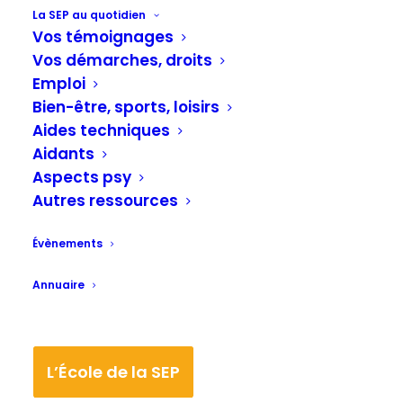
REPLAY ! : WEBINAIRE du
La SEP au quotidien
Vos témoignages
LORSEP du 3 novembre à 18h :
Vos démarches, droits
Vraie / fausse poussée ?
Emploi
Bien-être, sports, loisirs
Aides techniques
Aidants
Vidéo, 17 minutes :
Aspects psy
Autres ressources
Évènements
Annuaire
L’École de la SEP