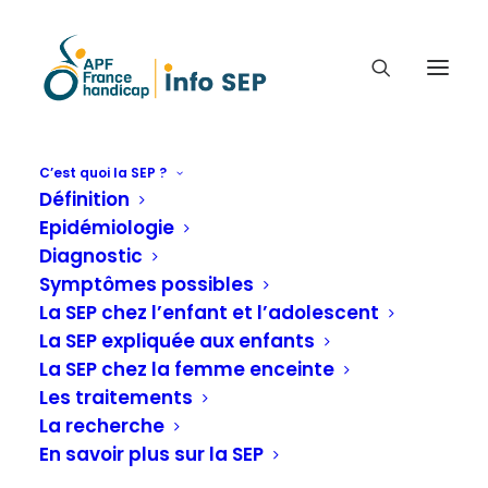
C’est quoi la SEP ?
Définition
WEBINAIRE : VRAIE / FAUSSE
Epidémiologie
POUSSÉE ?
Diagnostic
Symptômes possibles
En savoir plus sur la SEP
La SEP chez l’enfant et l’adolescent
La SEP expliquée aux enfants
La SEP chez la femme enceinte
Accueil
C'est quoi la SEP ?
Les traitements
En savoir plus sur la SEP
La recherche
Webinaire : Vraie / fausse poussée ?
En savoir plus sur la SEP