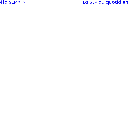
i la SEP ?
La SEP au quotidien
Définition
Epidémiologie
Diagnostic
Symptômes
possibles
La SEP chez
l’enfant et
l’adolescent
La SEP expliquée
aux enfants
La SEP chez la
femme enceinte
Les traitements
La recherche
En savoir plus sur
la SEP