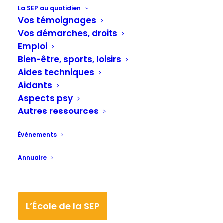
La SEP au quotidien
Vos témoignages
Vos démarches, droits
Emploi
Bien-être, sports, loisirs
Le parcours du patient atteint de
Aides techniques
maladie inflammatoire chronique
Aidants
16/04/2024
Aspects psy
Autres ressources
Évènements
Annuaire
L’École de la SEP