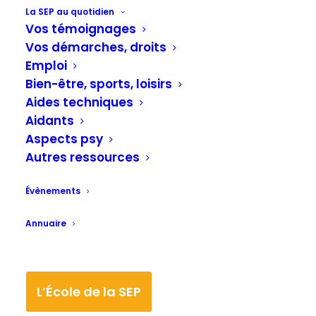
La SEP au quotidien
Catégories
Catégories
Vos témoignages
Catégories
Vos démarches, droits
Emploi
Réinitialiser la recherche
Bien-être, sports, loisirs
Aides techniques
Effacer les filtres
Aidants
Aspects psy
Autres ressources
05/06/2026
Évènements
Actualités
,
Dernières actualités
Annuaire
APF France handicap: 24 heures
dédiées à la SEP
Du 2 au 3 juin 2026, juste après la Journée
L’École de la SEP
mondiale de la Sclérose en plaques (SEP), APF