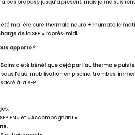
’a pas proposé jusqu’à présent, mais je me suis re
cet été ma 1ère cure thermale neuro + rhumato le mat
charge de la SEP » l’après-midi.
ous apporte ?
 Bains a été bénéfique déjà par l’au thermale puis l
ous l’eau, mobilisation en piscine, trombes, immer
sacré à la SEP :
ges.
»SEPIEN » et « Accompagnant »
ine.