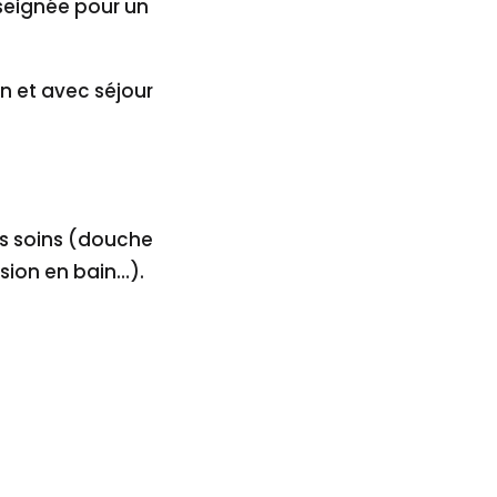
nseignée pour un
in et avec séjour
es soins (douche
sion en bain…).