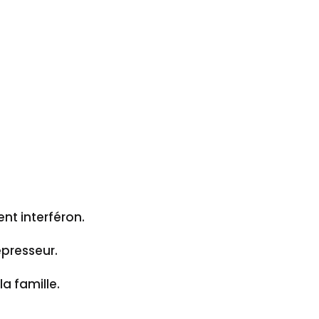
nt interféron.
épresseur.
la famille.