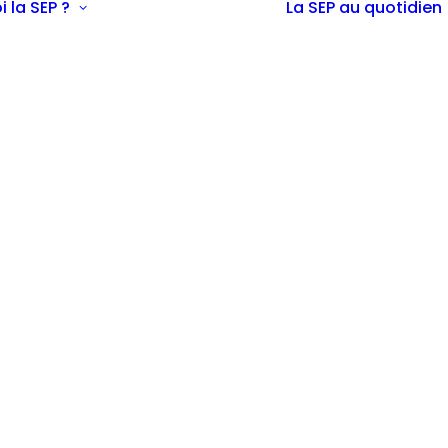
i la SEP ?
La SEP au quotidien
Définition
Epidémiologie
Diagnostic
Symptômes
possibles
La SEP chez
l’enfant et
l’adolescent
La SEP expliquée
aux enfants
La SEP chez la
femme enceinte
Les traitements
La recherche
En savoir plus sur
la SEP