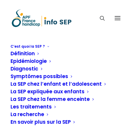
C’est quoi la SEP ?
Définition
COMMENT JE VOIS LES
Epidémiologie
CHOSES, MAINTENANT (+ DE
Diagnostic
5 ANS AVEC LE DIAGNOSTIC
Symptômes possibles
SEP) FARID TÉMOIGNE (42
La SEP chez l’enfant et l’adolescent
La SEP expliquée aux enfants
ANS)
La SEP chez la femme enceinte
Les traitements
Comment je vois les choses, j'ai + de 5 ans avec
La recherche
le diagnostic SEP
En savoir plus sur la SEP