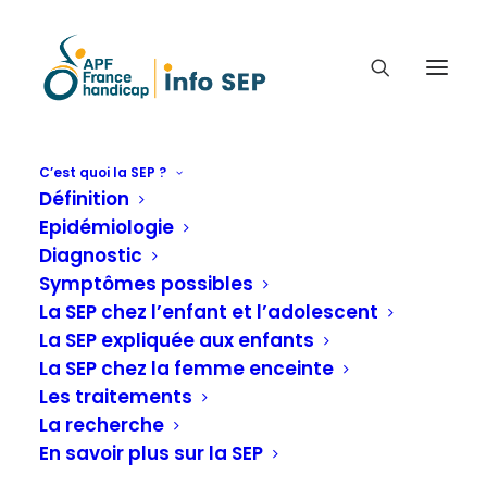
C’est quoi la SEP ?
Définition
COMMENT JE VOIS LES
Epidémiologie
CHOSES, MAINTENANT (+ DE
Diagnostic
5 ANS AVEC LE DIAGNOSTIC
Symptômes possibles
SEP) FRED TÉMOIGNE (41
La SEP chez l’enfant et l’adolescent
La SEP expliquée aux enfants
ANS)
La SEP chez la femme enceinte
Les traitements
Comment je vois les choses, j'ai - de 5 ans avec
La recherche
le diagnostic de la SEP
En savoir plus sur la SEP