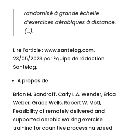
le lancement d’un essai contrôlé
randomisé à grande échelle
d’exercices aérobiques à distance.
(…).
Lire l’article :
www.santelog.com
,
23/05/2023
par
Équipe de rédaction
Santélog.
A propos de :
Brian M. Sandroff, Carly L.A. Wender, Erica
Weber, Grace Wells, Robert W. Motl,
Feasibility of remotely delivered and
supported aerobic walking exercise
training for cognitive processing speed