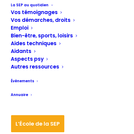
La SEP au quotidien
mettre en avant les avantages de
Vos témoignages
l’exercice pour les patients atteints
Vos démarches, droits
de sclérose en plaques (SEP).
Emploi
Bien-être, sports, loisirs
Cette équipe de neurologues de la
Aides techniques
Fondation Kessler (New Jersey)
Aidants
démontre qu’un programme à
Aspects psy
distance de marche aérobique
Autres ressources
permet de récupérer de la vitesse
Évènements
de traitement cognitif chez ces
personnes atteintes de sclérose en
Annuaire
plaques. Des résultats
prometteurs, présentés dans la
revue Multiple Sclerosis and
L’École de la SEP
Related Disorders qui soutiennent