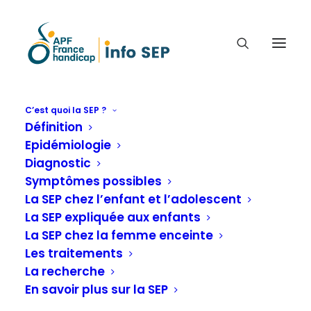
C’est quoi la SEP ?
Définition
MARCHER POUR RÉCUPÉRER
Epidémiologie
DE LA RAPIDITÉ D’ESPRIT
Diagnostic
Symptômes possibles
Dernières actualités
,
Infos sur la recherche
La SEP chez l’enfant et l’adolescent
La SEP expliquée aux enfants
La SEP chez la femme enceinte
Accueil
Dernières actualités
Les traitements
Marcher pour récupérer de la rapidité d’esprit
La recherche
En savoir plus sur la SEP
Ce n’est pas la première étude à