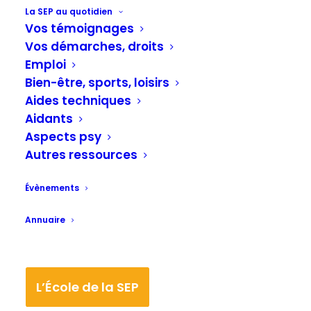
La SEP au quotidien
Vie professionnelle
Vos témoignages
J'ai dit mon employeur que j'avais une
Vos démarches, droits
sclérose en plaques
Emploi
J’ai dit mon employeur que j’avais une
Bien-être, sports, loisirs
sclérose en plaques, Detchen témoigne (47 ans)
Aides techniques
Aidants
Chaque situation est unique, personnelle
Aspects psy
…. (emploi, âge, état de santé,
Autres ressources
employeur, régime public, privé, etc.)
Évènements
Votre témoignage est destiné à être
Annuaire
publié sur le site et restera
anonyme.
L’École de la SEP