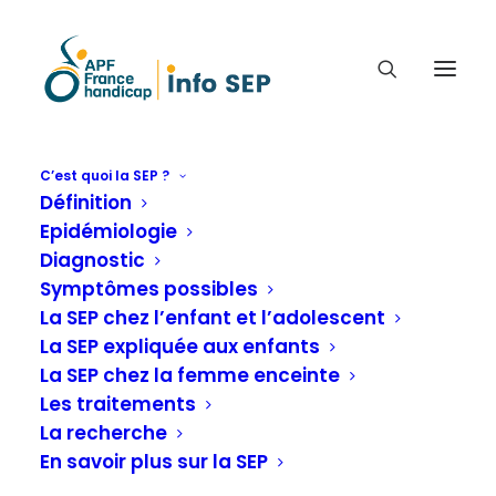
C’est quoi la SEP ?
Définition
J'AI DIT MON EMPLOYEUR
Epidémiologie
QUE J'AVAIS UNE SCLÉROSE
Diagnostic
EN PLAQUES, DETCHEN
Symptômes possibles
TÉMOIGNE (47 ANS)
La SEP chez l’enfant et l’adolescent
La SEP expliquée aux enfants
La SEP chez la femme enceinte
J'ai dit mon employeur que j'avais une sclérose
Les traitements
en plaques
La recherche
En savoir plus sur la SEP
Accueil
Vos témoignages
Vous nous dites