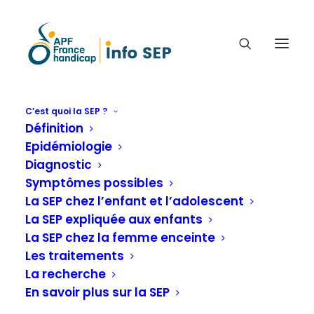
C’est quoi la SEP ?
Définition
J'AI DIT MON EMPLOYEUR
Epidémiologie
QUE J'AVAIS UNE SCLÉROSE
Diagnostic
EN PLAQUES, JEANNE
Symptômes possibles
TÉMOIGNE (54 ANS)
La SEP chez l’enfant et l’adolescent
La SEP expliquée aux enfants
La SEP chez la femme enceinte
J'ai dit mon employeur que j'avais une sclérose
Les traitements
en plaques
La recherche
En savoir plus sur la SEP
Accueil
Vos témoignages
Vous nous dites