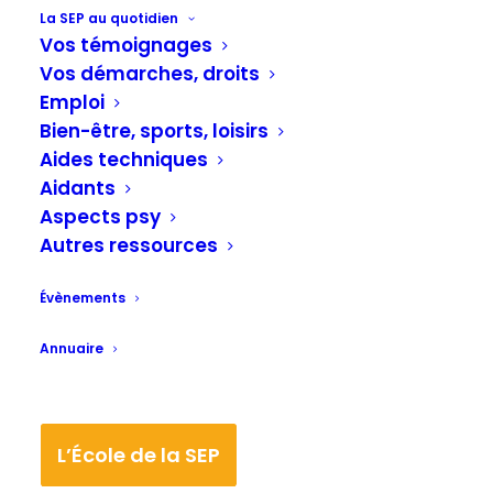
La SEP au quotidien
Vie professionnelle
Vos témoignages
J'ai dit mon employeur que j'avais une
Vos démarches, droits
sclérose en plaques
Emploi
J’ai dit mon employeur que j’avais une
Bien-être, sports, loisirs
sclérose en plaques, Jeanne témoigne (54 ans)
Aides techniques
Aidants
Chaque situation est unique, personnelle
Aspects psy
…. (emploi, âge, état de santé,
Autres ressources
employeur, régime public, privé, etc.)
Évènements
Votre témoignage est destiné à être
Annuaire
publié sur le site et restera
anonyme.
L’École de la SEP