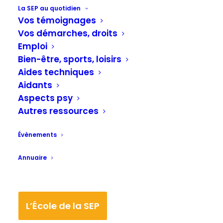
La SEP au quotidien
atteints de sclérose en plaques en Lorraine.
Vos témoignages
Vos démarches, droits
Thèse : Le maintien dans l’emploi des
Emploi
patients atteints de sclérose en plaques
Bien-être, sports, loisirs
Aides techniques
en Lorraine.
Aidants
Pour obtenir le grade de DOCTEUR EN
Aspects psy
MÉDECINE. Faculté de Médecine de
Autres ressources
Nancy.
Évènements
Présentée et soutenue publiquement
dans le cadre du troisième cycle de
Annuaire
Médecine Spécialisée par Julie
HOFFMANN, le 10 novembre 2016.
L’École de la SEP
Pdf
, 83 pages.