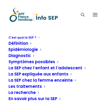
C’est quoi la SEP ?
Définition
THÈSE : LE MAINTIEN DANS
Epidémiologie
L'EMPLOI DES PATIENTS
Diagnostic
ATTEINTS DE SCLÉROSE EN
Symptômes possibles
PLAQUES EN LORRAINE.
La SEP chez l’enfant et l’adolescent
La SEP expliquée aux enfants
La SEP chez la femme enceinte
Emploi
Les traitements
La recherche
En savoir plus sur la SEP
Accueil
La SEP au quotidien
Emploi
Thèse : Le maintien dans l’emploi des patients