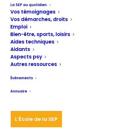
La SEP au quotidien
Vos témoignages
09/02/2023
Vos démarches, droits
Les troubles cognitifs liés à la
SEP
Emploi
Bien-être, sports, loisirs
Dernières Actualités
,
Cognitifs
Aides techniques
Kawasep à thème 27 janvier 2023 - Les
Aidants
troubles cognitifs liés à la SEP. Le Dr
Aspects psy
Bruno Lenne,…
Autres ressources
Évènements
Annuaire
06/02/2023
La douleur et la SEP progressive.
L’École de la SEP
Douleurs, Spasticité
,
Dernières Actualités
Vidéo : LA DOULEUR ET LA SEP