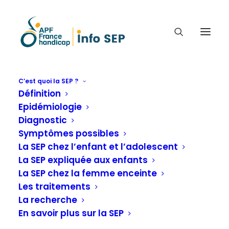
C’est quoi la SEP ?
Définition
CONCERT SOLIDAIRE : VOX
Epidémiologie
URBANA ET LAST DANCE
Diagnostic
SOUTIENNENT L'ÉCOLE DE LA
Symptômes possibles
SEP LYONNAISE
La SEP chez l’enfant et l’adolescent
La SEP expliquée aux enfants
La SEP chez la femme enceinte
Actualités
,
Dernières actualités
Les traitements
La recherche
En savoir plus sur la SEP
Accueil
Actualités
Concert solidaire : Vox Urbana et Last Dance